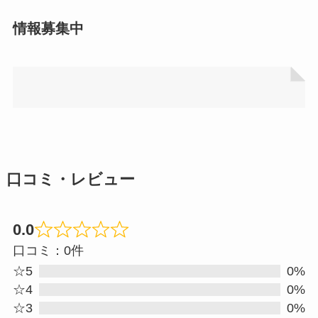
情報募集中
口コミ・レビュー
0.0
Rated
口コミ：0件
0.0
☆5
0%
out
☆4
0%
☆3
0%
of