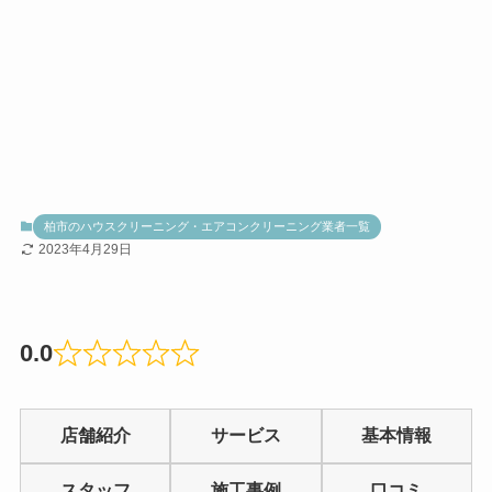
柏市のハウスクリーニング・エアコンクリーニング業者一覧
2023年4月29日
0.0
Rated
0.0
店舗紹介
サービス
基本情報
out
of
スタッフ
施工事例
口コミ