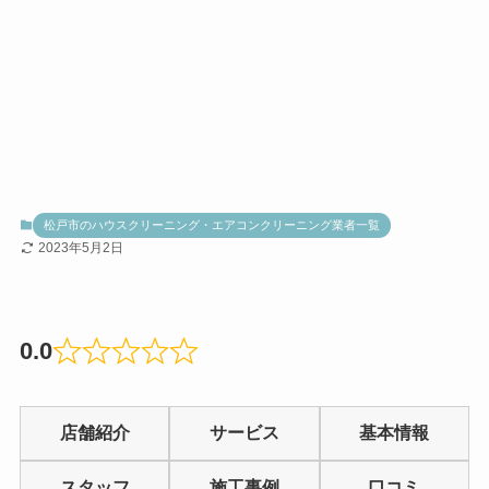
松戸市のハウスクリーニング・エアコンクリーニング業者一覧
2023年5月2日
0.0
Rated
0.0
店舗紹介
サービス
基本情報
out
of
スタッフ
施工事例
口コミ