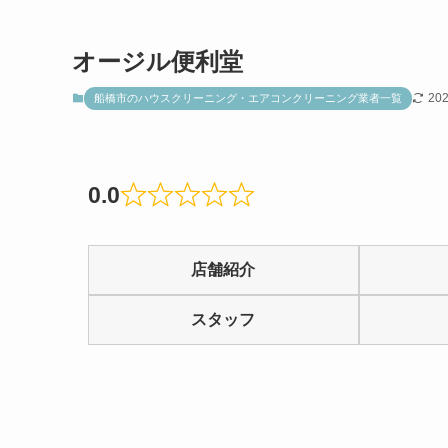
オージル便利堂
20
船橋市のハウスクリーニング・エアコンクリーニング業者一覧
0.0
Rated
0.0
店舗紹介
out
of
スタッフ
5