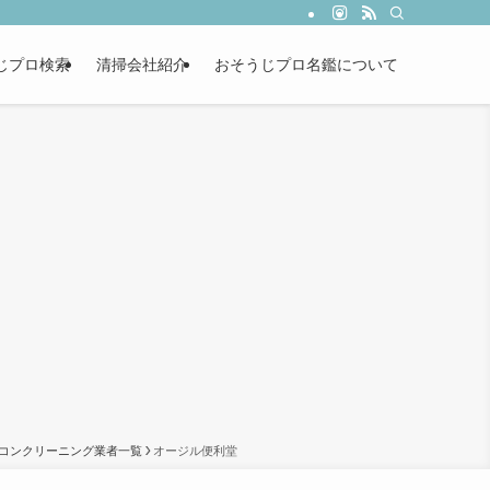
じプロ検索
清掃会社紹介
おそうじプロ名鑑について
コンクリーニング業者一覧
オージル便利堂