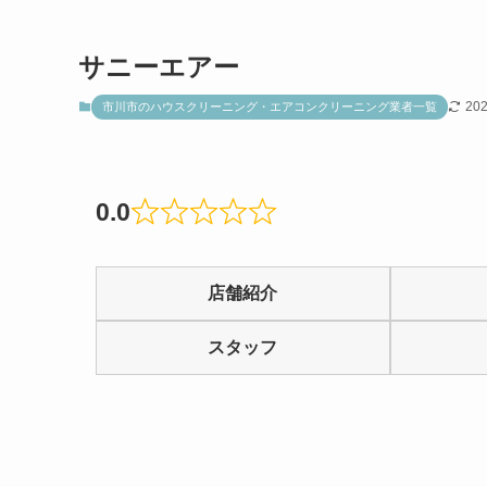
サニーエアー
20
市川市のハウスクリーニング・エアコンクリーニング業者一覧
0.0
Rated
0.0
店舗紹介
out
of
スタッフ
5