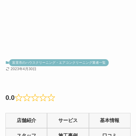
富里市のハウスクリーニング・エアコンクリーニング業者一覧
2023年4月30日
0.0
Rated
0.0
店舗紹介
サービス
基本情報
out
of
スタッフ
施工事例
口コミ